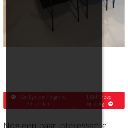
Van Egmond Potgrond
L&M Groep
Amsterdam
Rijnsburg
Nog een paar interessante