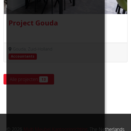
Project Gouda
Gouda, Zuid-Holland
Accountants
Alle projecten
13
© 2026
Multi Meubel Kantoorinrichting
, The Netherlands